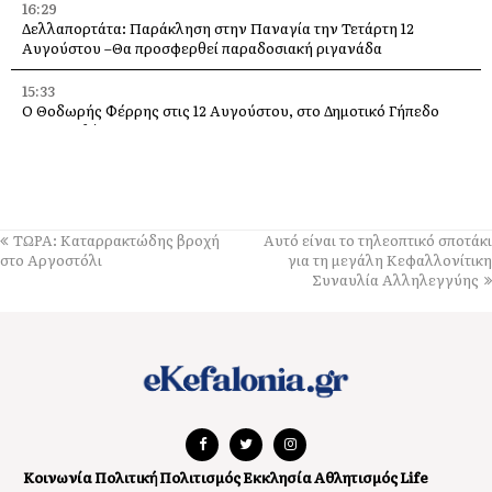
16:29
Δελλαπορτάτα: Παράκληση στην Παναγία την Τετάρτη 12
Αυγούστου –Θα προσφερθεί παραδοσιακή ριγανάδα
15:33
Ο Θοδωρής Φέρρης στις 12 Αυγούστου, στο Δημοτικό Γήπεδο
Αργοστολίου
13:59
Απόψε τα εγκαίνια της έκθεσης του Κώστα Ευαγγελάτου στη
σύγχρονη πινακοθήκη “villa Ροδόπη”
ΤΩΡΑ: Καταρρακτώδης βροχή
Αυτό είναι το τηλεοπτικό σποτάκι
11:58
στο Αργοστόλι
για τη μεγάλη Κεφαλλονίτικη
Δύο παλέτες εμφιαλωμένο νερό στους εθελοντές Ελειού–
Συναυλία Αλληλεγγύης
Πρόννων – Το «ευχαριστώ» στον Χρήστο Κόκκολη
11:55
Μια διαφορετική παράκληση της Παναγίας πάνω στα βράχια της
Λίμπας στις Μηνιές [εικόνες]
11:00
Φινλανδία: Οι τάρανδοι θύματα του κύματος ζέστης
Κοινωνία
Πολιτική
Πολιτισμός
Εκκλησία
Αθλητισμός
Life
10:21