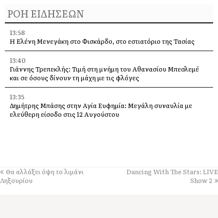
ΡΟΗ ΕΙΔΗΣΕΩΝ
13:58
Η Ελένη Μενεγάκη στο Φισκάρδο, στο εστιατόριο της Τασίας
13:40
Γιάννης Τρεπεκλής: Τιμή στη μνήμη του Αθανασίου Μπεσλεμέ
και σε όσους δίνουν τη μάχη με τις φλόγες
13:35
Δημήτρης Μπάσης στην Αγία Ευφημία: Μεγάλη συναυλία με
ελεύθερη είσοδο στις 12 Αυγούστου
13:30
Οι εκδηλώσεις στον Δήμο Αργοστολίου το τριήμερο 7, 8 και 9
Αυγούστου
13:28
Θα αλλάξει όψη το λιμάνι
Dancing With The Stars: LIVE
Ένα μεγάλο «ευχαριστώ» στα Νοσοκομεία Κεφαλονιάς –
Ληξουρίου
Show 2
«Στάθηκαν δίπλα μας σε μια πολύ δύσκολη στιγμή»
13:25
Στον “εθνικό κήρυκα” η αυθεντική πλευρά του νησιού. Από